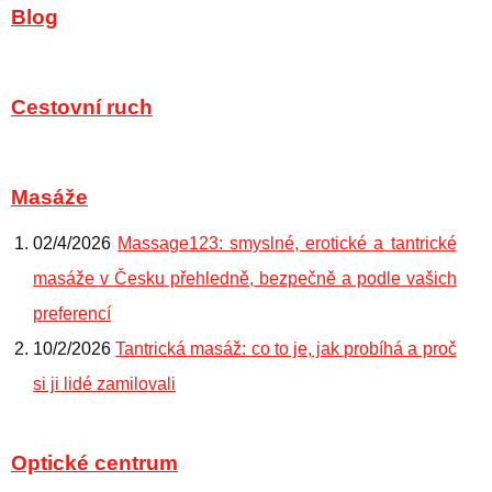
Blog
Cestovní ruch
Masáže
02/4/2026
Massage123: smyslné, erotické a tantrické
masáže v Česku přehledně, bezpečně a podle vašich
preferencí
10/2/2026
Tantrická masáž: co to je, jak probíhá a proč
si ji lidé zamilovali
Optické centrum